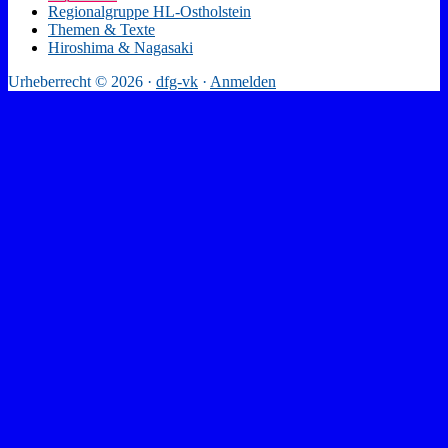
Regionalgruppe HL-Ostholstein
Themen & Texte
Hiroshima & Nagasaki
Urheberrecht © 2026 ·
dfg-vk
·
Anmelden