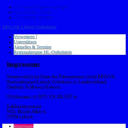
Zur Hauptnavigation springen
Skip to main content
Zur Fußzeile springen
DFG-VK Lübeck Ostholstein
Verweigern !
Unterstützen
Aktuelles & Termine
Regionalgruppe HL-Ostholstein
Impressum
Verantwortlich im Sinne des Pressegesetzes ist die DFG/VK
Regionalgruppe Lübeck Ostholstein im Landesverband
Hamburg-Schleswig-Holstein
H.Schomann c/o DFG-VK-HL-OH im
Solidaritätszentrum
Willy-Brandt-Allee 11
23554 Lübeck
Impressum